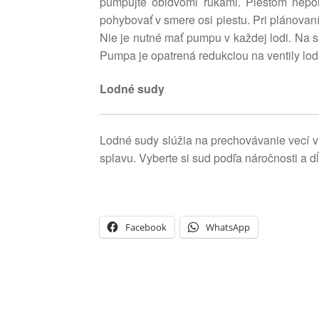
pumpujte obidvomi rukami. Piestom nepohy
pohybovať v smere osi piestu. Pri plánovan
Nie je nutné mať pumpu v každej lodi. Na 
Pumpa je opatrená redukciou na ventily lodí
Lodné sudy
Lodné sudy slúžia na prechovávanie vecí v
splavu. Vyberte si sud podľa náročnosti a 
Facebook
WhatsApp