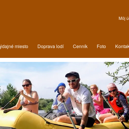
Môj ú
ýdajné miesto
Doprava lodí
Cenník
Foto
Kontak