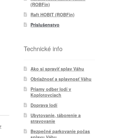
(ROBFin)
Raft HOBIT (ROBFin)
Príslušenstvo
Technické info
Ako si spraviť splav Váhu
Obtiažnosť a splavnosť Váhu
Priamy odber lodí v
Koplotovciach
Doprava lodí
Ubytovanie, táborenie a
stravovanie
z
Bezpečné parkovanie počas
splavu Váhu