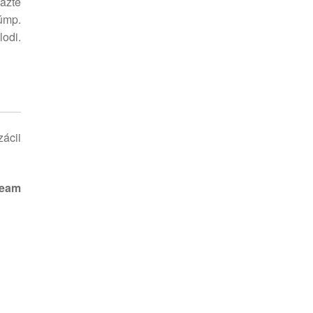
ažte
púmp.
lodi.
zácii
team