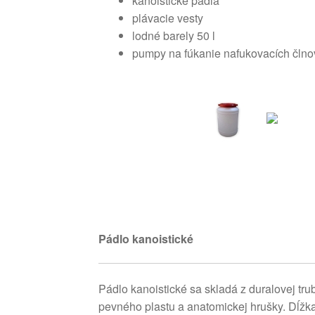
kanoistické pádla
plávacie vesty
lodné barely 50 l
pumpy na fúkanie nafukovacích člno
Pádlo kanoistické
Pádlo kanoistické sa skladá z duralovej tru
pevného plastu a anatomickej hrušky. Dĺžk