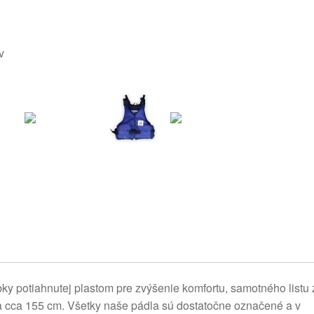
v
bky potiahnutej plastom pre zvýšenie komfortu, samotného listu 
a cca 155 cm. Všetky naše pádla sú dostatočne označené a v