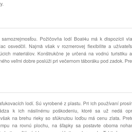
y.
ž samozrejmosťou. Požičovňa lodí Boat4u má k dispozícii vla
iac osvedčil. Najmä však v rozmerovej flexibilite a užívate
úcich materiálov. Konštrukčne je určená na vodnú turistiku 
ného veľmi dobre poslúži pri večernom táboráku pod zadok. Pre
fukovacích lodí. Sú vyrobené z plastu. Pri ich používaní pros
ádza k ich násilnému poškodeniu, ktoré sa už nedá opra
šak na brehu rieky so sfúknutou loďou má cenu zlata. Preto
 pumpu na rovnú plochu, na šľapky sa postavte oboma noha