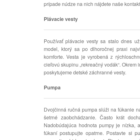
prípade núdze na nich nájdete naše kontakt
Plávacie vesty
Používať plávacie vesty sa stalo dnes u
model, ktorý sa po dlhoročnej praxi najv
komforte. Vesta je vyrobená z rýchloschn
cieľovú skupinu „rekreačný vodák“. Okrem i
poskytujeme detské záchranné vesty.
Pumpa
Dvojčinná ručná pumpa slúži na fúkanie na
šetrné zaobchádzanie. Často krát doch
Nadobúdajúca hodnota pumpy je nízka, av
fúkaní postupujte opatrne. Postavte si