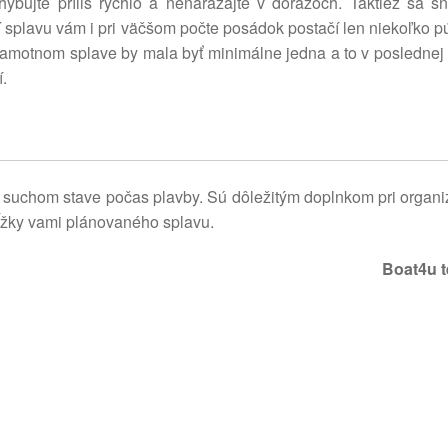
bujte príliš rýchlo a nenarážajte v dorazoch. Taktiež sa sn
í splavu vám i pri väčšom počte posádok postačí len niekoľko 
samotnom splave by mala byť minimálne jedna a to v poslednej 
.
 suchom stave počas plavby. Sú dôležitým doplnkom pri organi
dĺžky vami plánovaného splavu.
Boat4u 