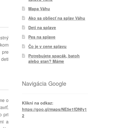
Mapa Váhu
Ako sa obliecť na splav Váhu
Deti na splave
Pes na splave
stný
ľskom
Čo je v cene splavu
a pre
Potrebujete spacák, batoh
 deti
alebo stan? Máme
Navigácia Google
íme o
Klikni na odkaz:
viť.
https://goo.gl/maps/NE5e1fDNfy1
 pri
2
mi a