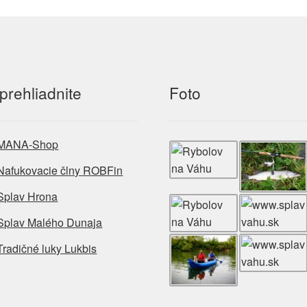
prehliadnite
Foto
MANA-Shop
Nafukovacie člny ROBFin
Splav Hrona
Splav Malého Dunaja
Tradičné luky Lukbis