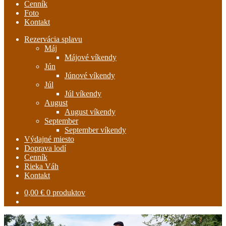
Cenník
Foto
Kontakt
Rezervácia splavu
Máj
Májové víkendy
Jún
Júnové víkendy
Júl
Júl víkendy
August
August víkendy
September
September víkendy
Výdajné miesto
Doprava lodí
Cenník
Rieka Váh
Kontakt
0,00
€
0 produktov