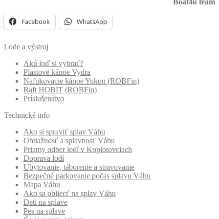
Boat4u team
Facebook
WhatsApp
Lode a výstroj
Akú loď si vybrať?
Plastové kánoe Vydra
Nafukovacie kánoe Yukon (ROBFin)
Raft HOBIT (ROBFin)
Príslušenstvo
Technické info
Ako si spraviť splav Váhu
Obtiažnosť a splavnosť Váhu
Priamy odber lodí v Koplotovciach
Doprava lodí
Ubytovanie, táborenie a stravovanie
Bezpečné parkovanie počas splavu Váhu
Mapa Váhu
Ako sa obliecť na splav Váhu
Deti na splave
Pes na splave