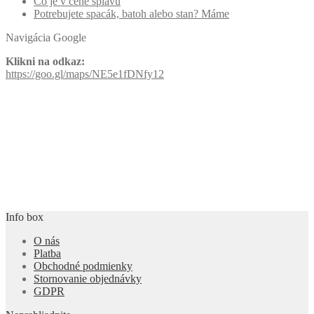
Čo je v cene splavu
Potrebujete spacák, batoh alebo stan? Máme
Navigácia Google
Klikni na odkaz:
https://goo.gl/maps/NE5e1fDNfy12
Info box
O nás
Platba
Obchodné podmienky
Stornovanie objednávky
GDPR