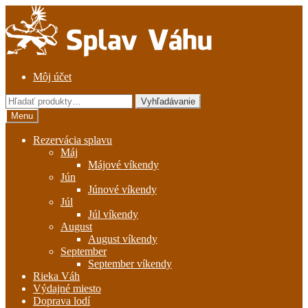
Preskočiť
Preskočiť
na
na
navigáciu
obsah
Môj účet
Hľadať:
Vyhľadávanie
Menu
Rezervácia splavu
Máj
Májové víkendy
Jún
Júnové víkendy
Júl
Júl víkendy
August
August víkendy
September
September víkendy
Rieka Váh
Výdajné miesto
Doprava lodí