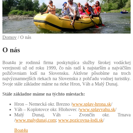
Domov
/
O nás
O nás
Boat4u je rodinná firma poskytujúca služby širokej vodáckej
verejnosti už od roku 1999, čo nás radí k najstarším a najväčším
požičovniam lodí na Slovensku. Aktívne pôsobíme na troch
najvýznamnejších riekach na Slovensku z pohľadu vodnej turistiky.
Svoje stále základne máme na rieke Hron, Váh a Malý Dunaj.
Stále základne máme na týchto miestach:
Hron – Nemecká okr. Brezno /
www.splav-hrona.sk
/
Váh – Koplotovce okr. Hlohovec /
www.splavvahu.sk
/
Malý Dunaj, Váh – Zvončín okr. Trnava
/
www.malydunaj.com
;
www.pozicovna-lodi.sk
/
Boat4u