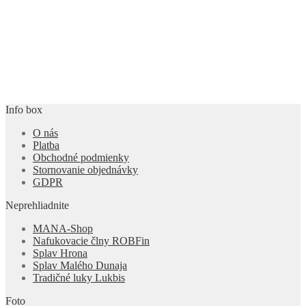
Info box
O nás
Platba
Obchodné podmienky
Stornovanie objednávky
GDPR
Neprehliadnite
MANA-Shop
Nafukovacie člny ROBFin
Splav Hrona
Splav Malého Dunaja
Tradičné luky Lukbis
Foto