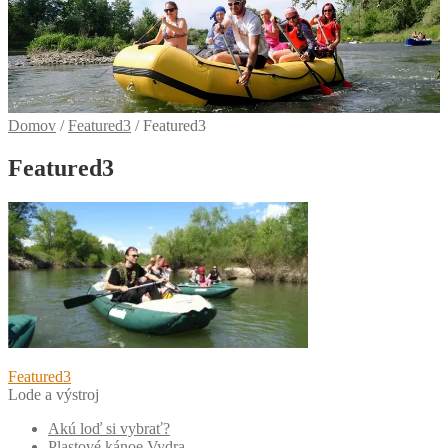
Domov
/
Featured3
/
Featured3
Featured3
Navigácia
Predchádzajúci
Featured3
článok:
Lode a výstroj
v
Akú loď si vybrať?
článku
Plastové kánoe Vydra