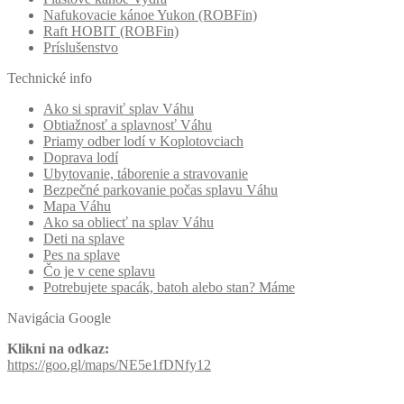
Nafukovacie kánoe Yukon (ROBFin)
Raft HOBIT (ROBFin)
Príslušenstvo
Technické info
Ako si spraviť splav Váhu
Obtiažnosť a splavnosť Váhu
Priamy odber lodí v Koplotovciach
Doprava lodí
Ubytovanie, táborenie a stravovanie
Bezpečné parkovanie počas splavu Váhu
Mapa Váhu
Ako sa obliecť na splav Váhu
Deti na splave
Pes na splave
Čo je v cene splavu
Potrebujete spacák, batoh alebo stan? Máme
Navigácia Google
Klikni na odkaz:
https://goo.gl/maps/NE5e1fDNfy12