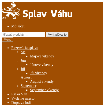
Preskočiť
Preskočiť
na
na
navigáciu
obsah
Môj účet
Hľadať:
Vyhľadávanie
Menu
Rezervácia splavu
Máj
Májové víkendy
Jún
Júnové víkendy
Júl
Júl víkendy
August
August víkendy
September
September víkendy
Rieka Váh
Výdajné miesto
Doprava lodí