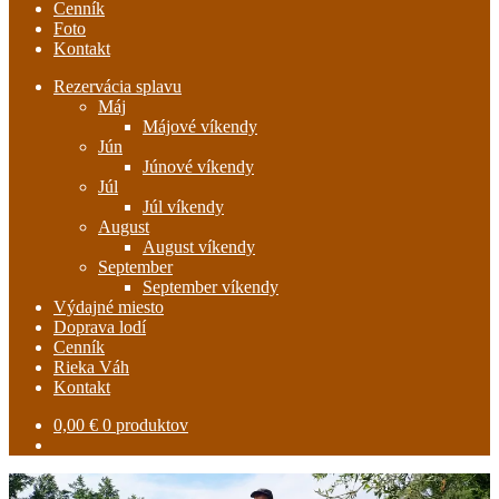
Cenník
Foto
Kontakt
Rezervácia splavu
Máj
Májové víkendy
Jún
Júnové víkendy
Júl
Júl víkendy
August
August víkendy
September
September víkendy
Výdajné miesto
Doprava lodí
Cenník
Rieka Váh
Kontakt
0,00
€
0 produktov