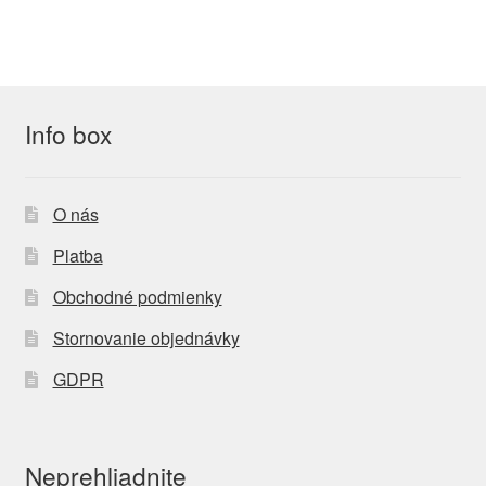
Info box
O nás
Platba
Obchodné podmienky
Stornovanie objednávky
GDPR
Neprehliadnite