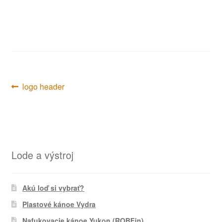
Navigácia
Predchádzajúci
logo header
článok:
v
článku
Lode a výstroj
Akú loď si vybrať?
Plastové kánoe Vydra
Nafukovacie kánoe Yukon (ROBFin)